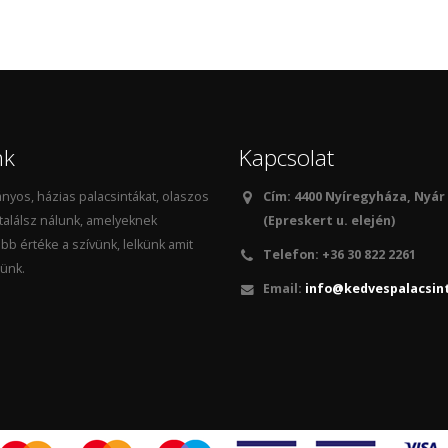
nk
Kapcsolat
yos, házias palacsintákat, olaszos
Cím: 4400 Nyíregyháza, Nyár
 találsz nálunk, amelyeknek
(Epreskert u. elején)
bb értéke a szívünk, lelkünk amit
Telefon:
+36 30 822 2261
ünk.
Email:
info@kedvespalacsin