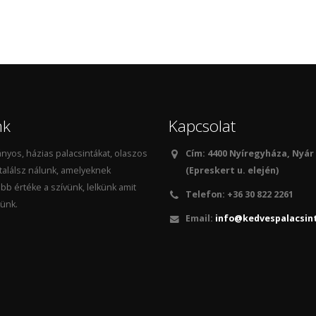
nk
Kapcsolat
yos, házias palacsintákat, olaszos
Cím: 4400 Nyíregyháza, Nyár
 találsz nálunk, amelyeknek
(Epreskert u. elején)
bb értéke a szívünk, lelkünk amit
Telefon:
+36 30 822 2261
ünk.
Email:
info@kedvespalacsin