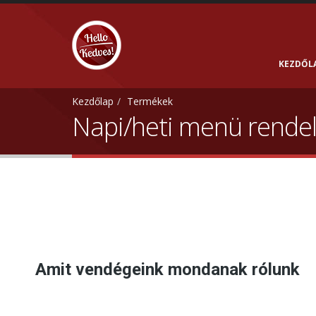
KEZDŐL
Kezdőlap
Termékek
Napi/heti menü rende