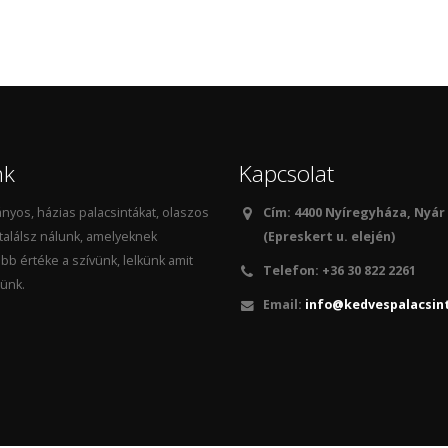
nk
Kapcsolat
yos, házias palacsintákat, olaszos
Cím: 4400 Nyíregyháza, Nyár
 találsz nálunk, amelyeknek
(Epreskert u. elején)
bb értéke a szívünk, lelkünk amit
Telefon:
+36 30 822 2261
ünk.
Email:
info@kedvespalacsin