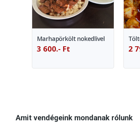
Marhapörkölt nokedlivel
Tölt
3 600.- Ft
2 7