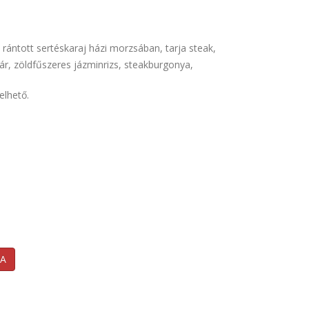
rántott sertéskaraj házi morzsában, tarja steak,
ár, zöldfűszeres jázminrizs, steakburgonya,
elhető.