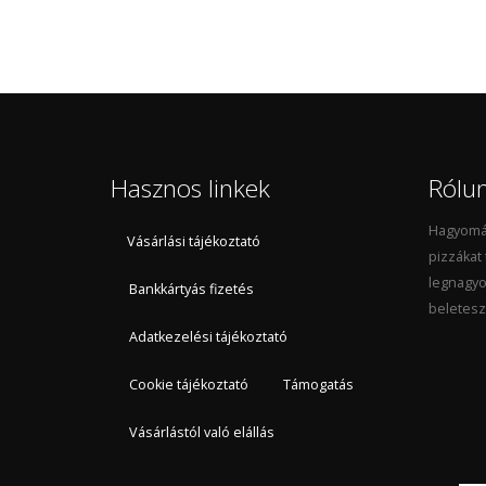
Hasznos linkek
Rólu
Hagyomán
Vásárlási tájékoztató
pizzákat
legnagyo
Bankkártyás fizetés
beletesz
Adatkezelési tájékoztató
Cookie tájékoztató
Támogatás
Vásárlástól való elállás