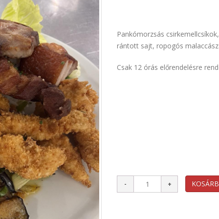
Pankómorzsás csirkemellcsíkok, 
rántott sajt, ropogós malaccász
Csak 12 órás előrendelésre rend